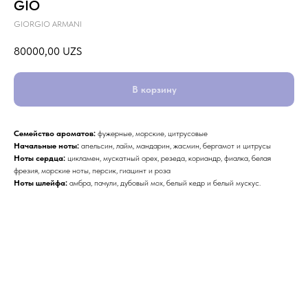
GIO
GIORGIO ARMANI
80000,00
UZS
В корзину
Семейство ароматов:
фужерные, морские, цитрусовые
Начальные ноты:
апельсин, лайм, мандарин, жасмин, бергамот и цитрусы
Ноты сердца:
цикламен, мускатный орех, резеда, кориандр, фиалка, белая
фрезия, морские ноты, персик, гиацинт и роза
Ноты шлейфа:
амбра, пачули, дубовый мох, белый кедр и белый мускус.