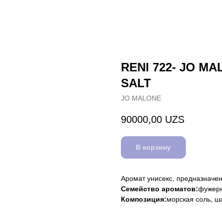
RENI 722- JO M
SALT
JO MALONE
90000,00
UZS
В корзину
Аромат унисекс, предназначе
Семейство ароматов:
фужер
Композиция:
морская соль, ш