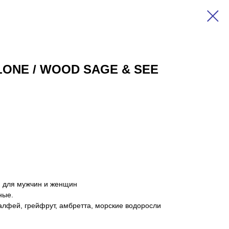
ALONE / WOOD SAGE & SEE
н для мужчин и женщин
ные.
алфей, грейфрут, амбретта, морские водоросли