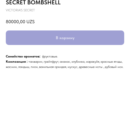
SECRET BOMBSHELL
VICTORIA'S SECRET
80000,00
UZS
В корзину
Семейство ароматов:
фруктовые.
Композиция :
танжерин, грейпфрут, ананас, клубника, маракуйя, красные ягоды,
жасмин, ландыш, пион, ванильная орхидея, мускус, древесные ноты , дубовый мох.