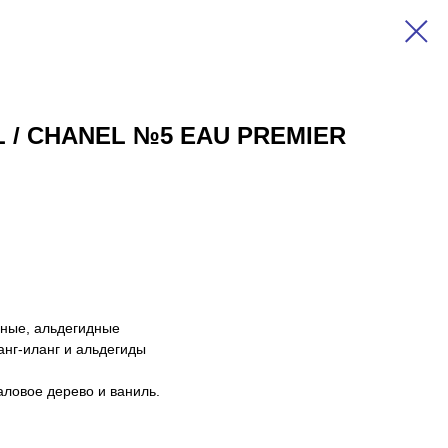
L / CHANEL №5 EAU PREMIER
чные, альдегидные
анг-иланг и альдегиды
аловое дерево и ваниль.